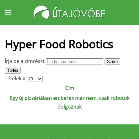
Fő tartalom átugrása
Hyper Food Robotics
Írja be a címrészt
Szűrő
Törlés
Tételek #
Cím
Egy új pizzériában emberek már nem, csak robotok
dolgoznak