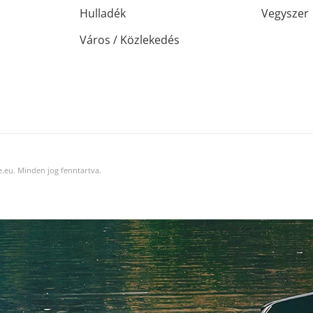
Hulladék
Vegyszer
Város / Közlekedés
.eu. Minden jog fenntartva.