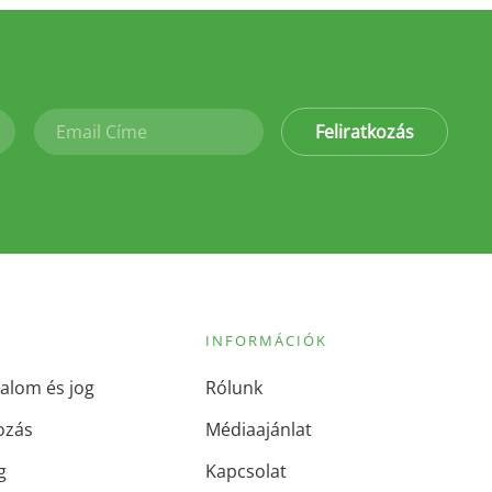
Feliratkozás
INFORMÁCIÓK
alom és jog
Rólunk
ozás
Médiaajánlat
g
Kapcsolat