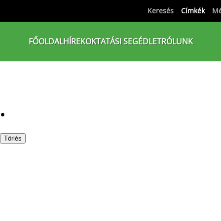
Keresés
Címkék
Mé
FŐOLDAL
HÍREK
OKTATÁSI SEGÉDLET
RÓLUNK
.
Törlés