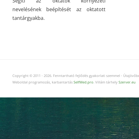
Segíti az oktatók környezeti
nevelésének beépítését az oktatott
tantárgyakba.
Copyright © 2011
-
2026.
Fenntartható fejlődés gyakorlati szemmel - Útajövőbe
Weboldal programozás, karbantartás
SelfMed.pro
. Villám tárhely
Szerver.eu