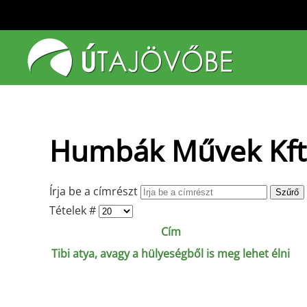
Fő tartalom átugrása
Humbák Művek Kft
Írja be a címrészt
Szűrő
Tételek #
Cím
Tibi atya, avagy a hülyeségből is meg lehet élni