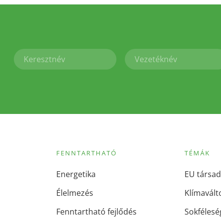
FENNTARTHATÓ
TÉMÁK
Energetika
EU társad
Élelmezés
Klímavált
Fenntartható fejlődés
Sokfélesé