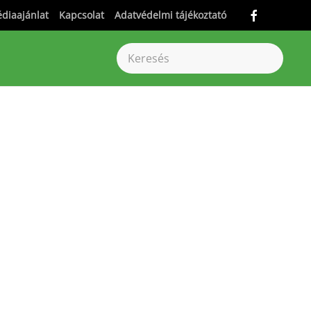
diaajánlat
Kapcsolat
Adatvédelmi tájékoztató