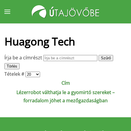
Fő tartalom átugrása
Huagong Tech
Írja be a címrészt
Szűrő
Törlés
Tételek #
Cím
Lézerrobot válthatja le a gyomirtó szereket –
forradalom jöhet a mezőgazdaságban