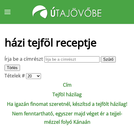
Fő tartalom átugrása
házi tejföl receptje
Írja be a címrészt
Szűrő
Törlés
Tételek #
Cím
Tejföl házilag
Ha igazán finomat szeretnél, készítsd a tejfölt házilag!
Nem fenntartható, egyszer majd véget ér a tejjel-
mézzel folyó Kánaán