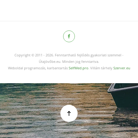
Copyright © 2011
-
2026.
Fenntartható fejlődés gyakorlati szemmel -
Útajövőbe.eu. Minden jog fenntartva.
Weboldal programozás, karbantartás
SelfMed.pro
. Villám tárhely
Szerver.eu