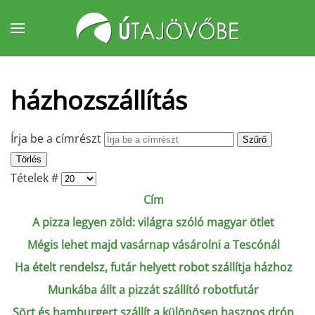
Fő tartalom átugrása
házhozszállítás
Írja be a címrészt
Szűrő
Törlés
Tételek #
Cím
A pizza legyen zöld: világra szóló magyar ötlet
Mégis lehet majd vasárnap vásárolni a Tescónál
Ha ételt rendelsz, futár helyett robot szállítja házhoz
Munkába állt a pizzát szállító robotfutár
Sört és hamburgert szállít a különösen hasznos drón