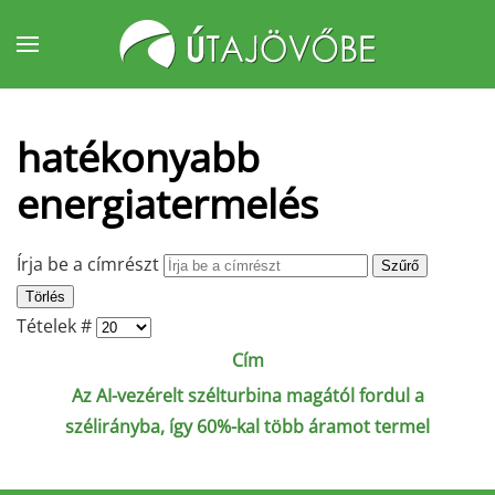
Fő tartalom átugrása
hatékonyabb
energiatermelés
Írja be a címrészt
Szűrő
Törlés
Tételek #
Cím
Az AI-vezérelt szélturbina magától fordul a
szélirányba, így 60%-kal több áramot termel