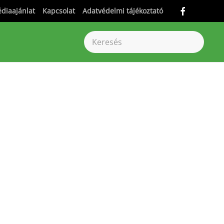
diaajánlat
Kapcsolat
Adatvédelmi tájékoztató