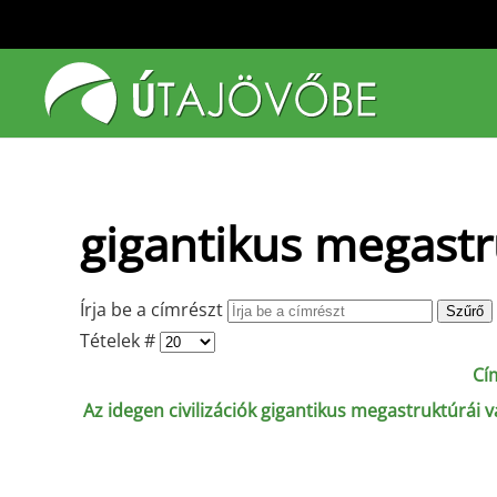
Fő tartalom átugrása
gigantikus megast
Írja be a címrészt
Szűrő
Tételek #
Cí
Az idegen civilizációk gigantikus megastruktúrái