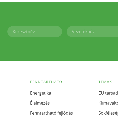
FENNTARTHATÓ
TÉMÁK
Energetika
EU társad
Élelmezés
Klímavált
Fenntartható fejlődés
Sokfélesé