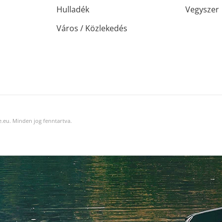
Hulladék
Vegyszer
Város / Közlekedés
.eu. Minden jog fenntartva.