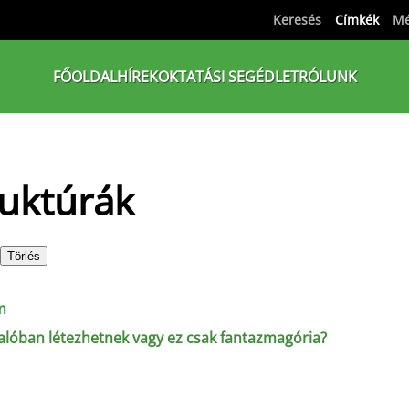
Keresés
Címkék
Mé
FŐOLDAL
HÍREK
OKTATÁSI SEGÉDLET
RÓLUNK
ruktúrák
Törlés
m
 valóban létezhetnek vagy ez csak fantazmagória?