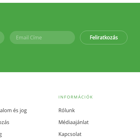
Feliratkozás
INFORMÁCIÓK
alom és jog
Rólunk
ozás
Médiaajánlat
g
Kapcsolat