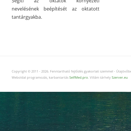
Segíti az oktatók környezeti
nevelésének beépítését az oktatott
tantárgyakba.
Copyright © 2011
-
2026.
Fenntartható fejlődés gyakorlati szemmel - Útajövőbe
Weboldal programozás, karbantartás
SelfMed.pro
. Villám tárhely
Szerver.eu