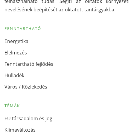
felhasználható tudás. Segíti az oktatók környezeti
nevelésének beépítését az oktatott tantárgyakba.
FENNTARTHATÓ
Energetika
Élelmezés
Fenntartható fejlődés
Hulladék
Város / Közlekedés
TÉMÁK
EU társadalom és jog
Klímaváltozás