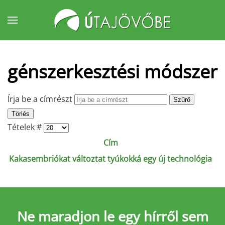
Fő tartalom átugrása
génszerkesztési módszer
Írja be a címrészt
Szűrő
Törlés
Tételek #
Cím
Kakasembriókat változtat tyúkokká egy új technológia
Ne maradjon le
egy hírről sem