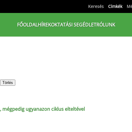
Keresés
Címkék
Mé
FŐOLDAL
HÍREK
OKTATÁSI SEGÉDLET
RÓLUNK
Törlés
t, mégpedig ugyanazon ciklus elteltével