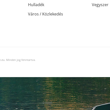
Hulladék
Vegyszer
Város / Közlekedés
.eu. Minden jog fenntartva.