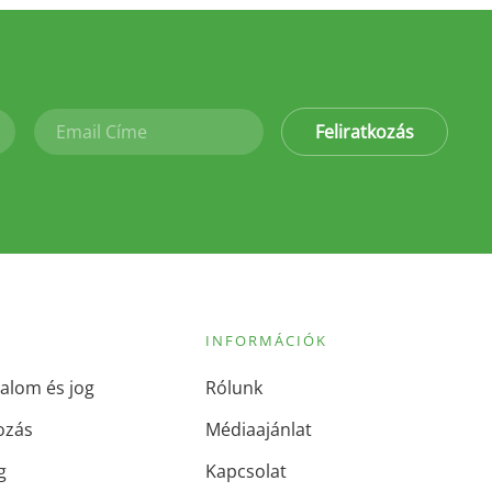
Feliratkozás
INFORMÁCIÓK
alom és jog
Rólunk
ozás
Médiaajánlat
g
Kapcsolat