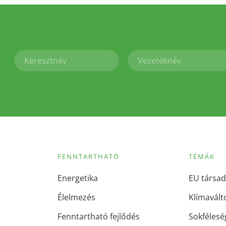
FENNTARTHATÓ
TÉMÁK
Energetika
EU társad
Élelmezés
Klímavált
Fenntartható fejlődés
Sokfélesé