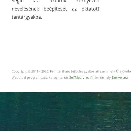
Segíti az oktatók környezeti
nevelésének beépítését az oktatott
tantárgyakba.
Copyright © 2011
-
2026.
Fenntartható fejlődés gyakorlati szemmel - Útajövőbe
Weboldal programozás, karbantartás
SelfMed.pro
. Villám tárhely
Szerver.eu