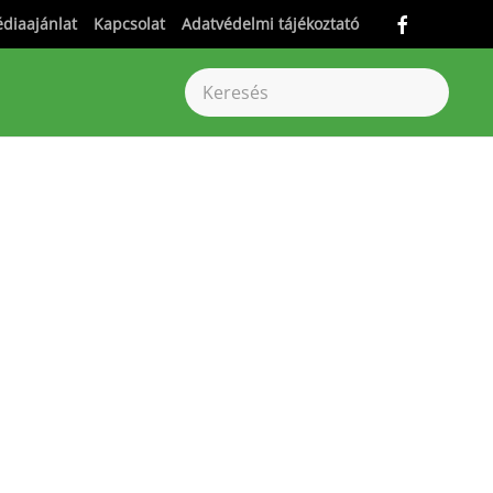
diaajánlat
Kapcsolat
Adatvédelmi tájékoztató