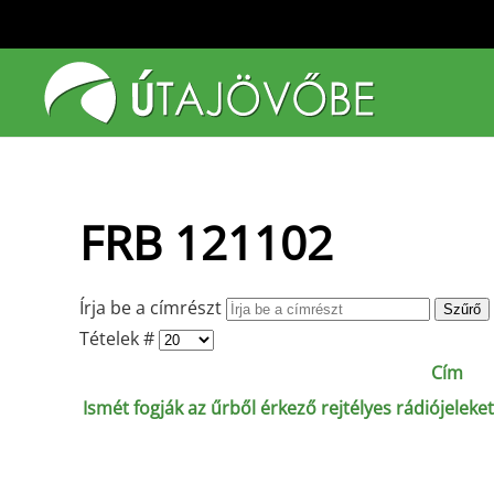
Fő tartalom átugrása
FRB 121102
Írja be a címrészt
Szűrő
Tételek #
Cím
Ismét fogják az űrből érkező rejtélyes rádiójeleke