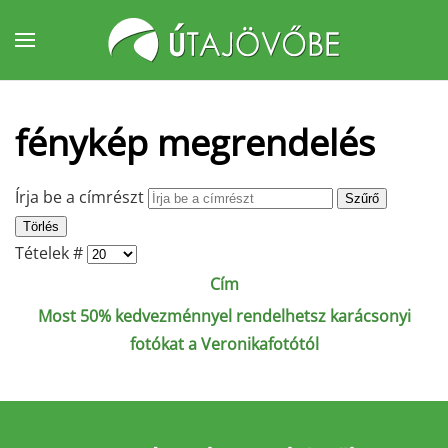
Fő tartalom átugrása
fénykép megrendelés
Írja be a címrészt
Szűrő
Törlés
Tételek #
Cím
Most 50% kedvezménnyel rendelhetsz karácsonyi
fotókat a Veronikafotótól