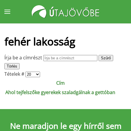
Fő tartalom átugrása
fehér lakosság
Írja be a címrészt
Szűrő
Törlés
Tételek #
Cím
Ahol tejfelszőke gyerekek szaladgálnak a gettóban
Ne maradjon le
egy hírről sem