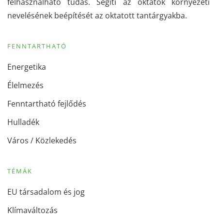
felhasználható tudás. Segíti az oktatók környezeti
nevelésének beépítését az oktatott tantárgyakba.
FENNTARTHATÓ
Energetika
Élelmezés
Fenntartható fejlődés
Hulladék
Város / Közlekedés
TÉMÁK
EU társadalom és jog
Klímaváltozás