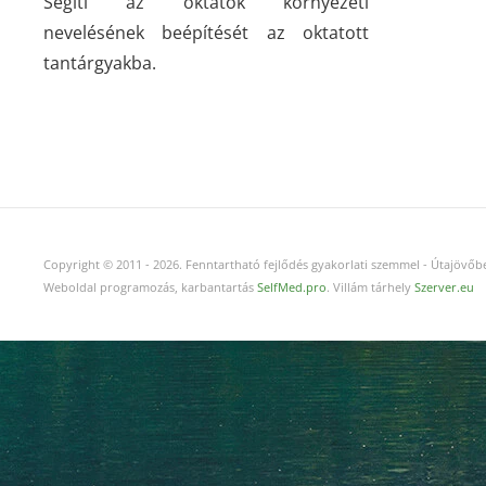
Segíti az oktatók környezeti
nevelésének beépítését az oktatott
tantárgyakba.
Copyright © 2011
-
2026.
Fenntartható fejlődés gyakorlati szemmel - Útajövőbe
Weboldal programozás, karbantartás
SelfMed.pro
. Villám tárhely
Szerver.eu