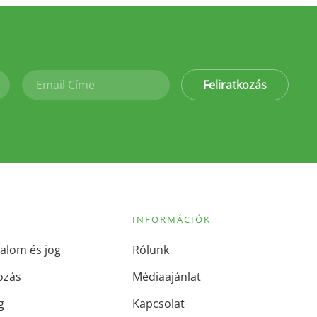
Feliratkozás
INFORMÁCIÓK
alom és jog
Rólunk
ozás
Médiaajánlat
g
Kapcsolat