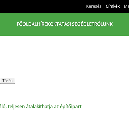
Keresés
Címkék
Mé
FŐOLDAL
HÍREK
OKTATÁSI SEGÉDLET
RÓLUNK
Törlés
ó, teljesen átalakíthatja az építőipart