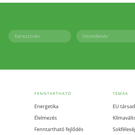
FENNTARTHATÓ
TÉMÁK
Energetika
EU társad
Élelmezés
Klímavált
Fenntartható fejlődés
Sokfélesé