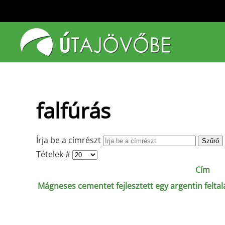
Fő tartalom átugrása
falfúrás
Írja be a címrészt
Szűrő
Tételek #
Cím
Mágneses cementet fejlesztett egy argentin feltalál