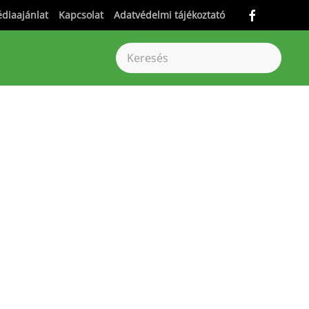
diaajánlat
Kapcsolat
Adatvédelmi tájékoztató