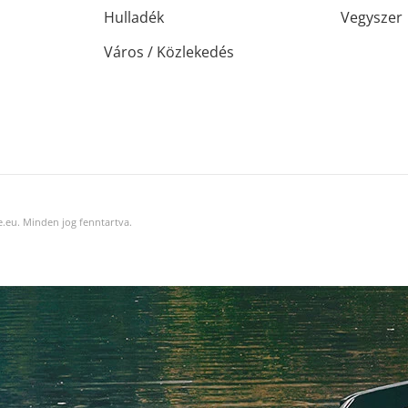
Hulladék
Vegyszer
Város / Közlekedés
.eu. Minden jog fenntartva.