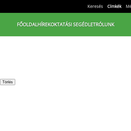
Keresés
Címkék
Mé
FŐOLDAL
HÍREK
OKTATÁSI SEGÉDLET
RÓLUNK
Törlés