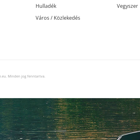
Hulladék
Vegyszer
Város / Közlekedés
.eu. Minden jog fenntartva.