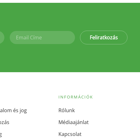
Feliratkozás
INFORMÁCIÓK
alom és jog
Rólunk
ozás
Médiaajánlat
g
Kapcsolat