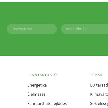
FENNTARTHATÓ
TÉMÁK
Energetika
EU társad
Élelmezés
Klímavált
Fenntartható fejlődés
Sokfélesé