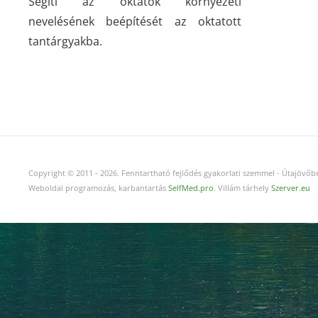
Segíti az oktatók környezeti
nevelésének beépítését az oktatott
tantárgyakba.
Copyright © 2011
-
2026.
Fenntartható fejlődés gyakorlati szemmel - Útajövőbe
Weboldal programozás, karbantartás
SelfMed.pro
. Villám tárhely
Szerver.eu