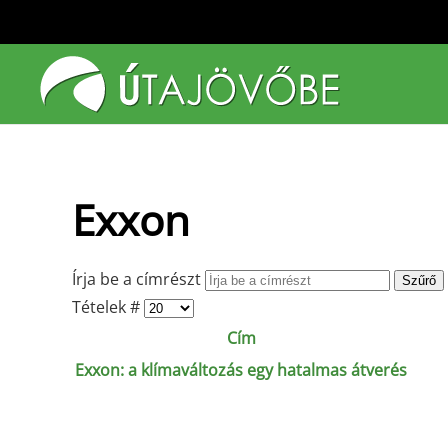
Fő tartalom átugrása
Exxon
Írja be a címrészt
Szűrő
Tételek #
Cím
Exxon: a klímaváltozás egy hatalmas átverés