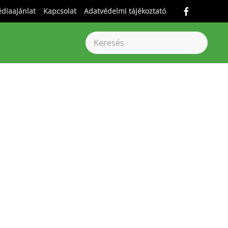
diaajánlat
Kapcsolat
Adatvédelmi tájékoztató