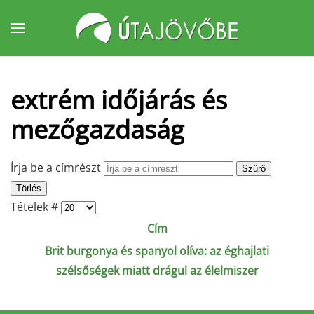
Fő tartalom átugrása
extrém időjárás és
mezőgazdaság
Írja be a címrészt
Szűrő
Törlés
Tételek #
Cím
Brit burgonya és spanyol olíva: az éghajlati
szélsőségek miatt drágul az élelmiszer