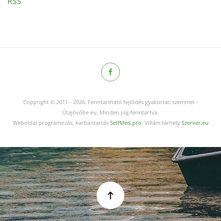
RSS
Copyright © 2011
-
2026.
Fenntartható fejlődés gyakorlati szemmel -
Útajövőbe.eu. Minden jog fenntartva.
Weboldal programozás, karbantartás
SelfMed.pro
. Villám tárhely
Szerver.eu