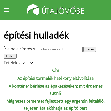
Fő tartalom átugrása
építési hulladék
Írja be a címrészt
Szűrő
Törlés
Tételek #
Cím
Az építési törmelék hatékony eltávolítása
A konténer bérlése az építkezéseken: mit érdemes
tudni?
Mágneses cementet fejlesztett egy argentin feltaláló,
teljesen átalakíthatja az építőipart