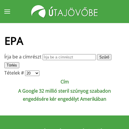
Fő tartalom átugrása
EPA
Írja be a címrészt
Szűrő
Törlés
Tételek #
Cím
A Google 32 millió steril szúnyog szabadon
engedésére kér engedélyt Amerikában