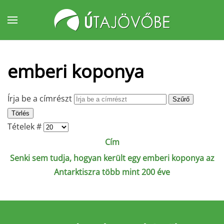
Fő tartalom átugrása
emberi koponya
Írja be a címrészt
Szűrő
Törlés
Tételek #
Cím
Senki sem tudja, hogyan került egy emberi koponya az
Antarktiszra több mint 200 éve