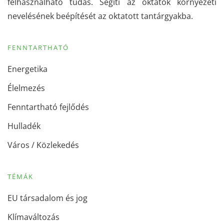
felhasználható tudás. Segíti az oktatók környezeti
nevelésének beépítését az oktatott tantárgyakba.
FENNTARTHATÓ
Energetika
Élelmezés
Fenntartható fejlődés
Hulladék
Város / Közlekedés
TÉMÁK
EU társadalom és jog
Klímaváltozás