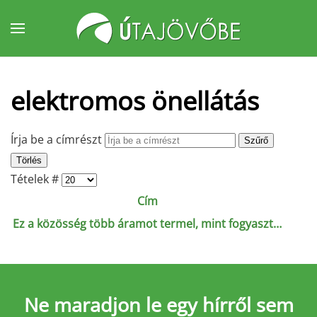
Fő tartalom átugrása
elektromos önellátás
Írja be a címrészt
Szűrő
Törlés
Tételek #
Cím
Ez a közösség több áramot termel, mint fogyaszt…
Ne maradjon le
egy hírről sem