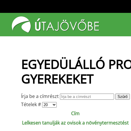
Fő tartalom átugrása
EGYEDÜLÁLLÓ PRO
GYEREKEKET
Írja be a címrészt
Szűrő
Tételek #
Cím
Lelkesen tanulják az ovisok a növénytermesztést