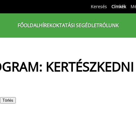
Keresés
Címkék
Mé
FŐOLDAL
HÍREK
OKTATÁSI SEGÉDLET
RÓLUNK
GRAM: KERTÉSZKEDNI 
Törlés