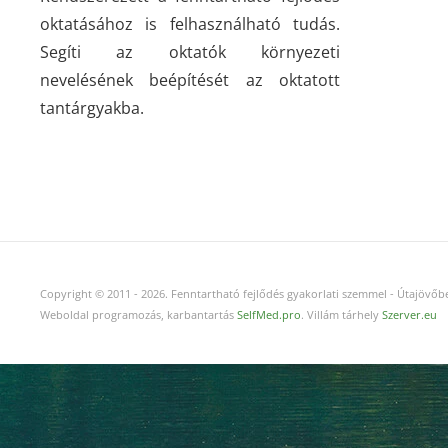
oktatásához is felhasználható tudás.
Segíti az oktatók környezeti
nevelésének beépítését az oktatott
tantárgyakba.
Copyright © 2011
-
2026.
Fenntartható fejlődés gyakorlati szemmel - Útajövőbe
Weboldal programozás, karbantartás
SelfMed.pro
. Villám tárhely
Szerver.eu