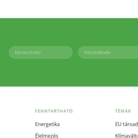
FENNTARTHATÓ
TÉMÁK
Energetika
EU társad
Élelmezés
Klímavált