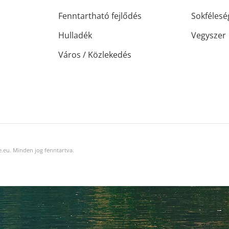
Fenntartható fejlődés
Sokfélesé
Hulladék
Vegyszer
Város / Közlekedés
.eu. Minden jog fenntartva.