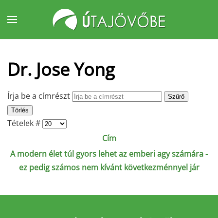
Fő tartalom átugrása
Dr. Jose Yong
Írja be a címrészt
Szűrő
Törlés
Tételek #
Cím
A modern élet túl gyors lehet az emberi agy számára -
ez pedig számos nem kívánt következménnyel jár