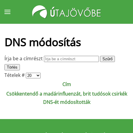
Fő tartalom átugrása
DNS módosítás
Írja be a címrészt
Szűrő
Törlés
Tételek #
Cím
Csökkentendő a madárinfluenzát, brit tudósok csirkék
DNS-ét módosították