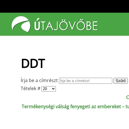
Fő tartalom átugrása
DDT
Írja be a címrészt
Szűrő
Tételek #
C
Termékenységi válság fenyegeti az embereket – t