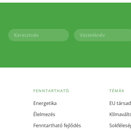
FENNTARTHATÓ
TÉMÁK
Energetika
EU társad
Élelmezés
Klímavált
Fenntartható fejlődés
Sokfélesé