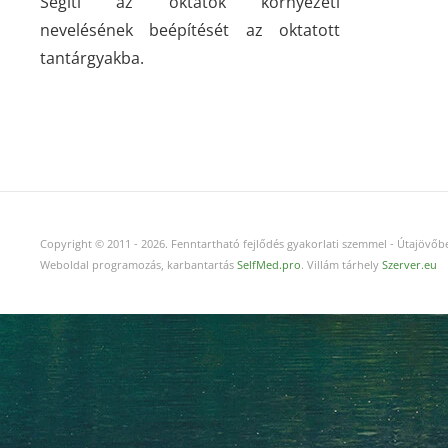
Segíti az oktatók környezeti
nevelésének beépítését az oktatott
tantárgyakba.
Copyright © 2011
-
2026.
Fenntartható fejlődés gyakorlati szemmel - Útajövőbe
Weboldal programozás, karbantartás
SelfMed.pro
. Villám tárhely
Szerver.eu