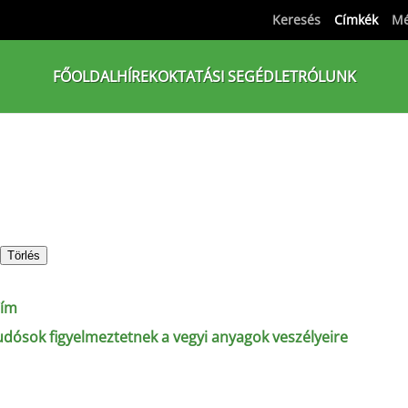
Keresés
Címkék
Mé
FŐOLDAL
HÍREK
OKTATÁSI SEGÉDLET
RÓLUNK
Törlés
ím
udósok figyelmeztetnek a vegyi anyagok veszélyeire