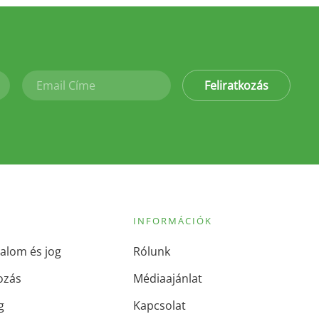
Feliratkozás
INFORMÁCIÓK
alom és jog
Rólunk
ozás
Médiaajánlat
g
Kapcsolat