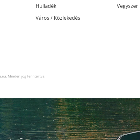
Hulladék
Vegyszer
Város / Közlekedés
.eu. Minden jog fenntartva.