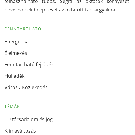
felhasználható tudás. Segíti az oktatók környezeti
nevelésének beépítését az oktatott tantárgyakba.
FENNTARTHATÓ
Energetika
Élelmezés
Fenntartható fejlődés
Hulladék
Város / Közlekedés
TÉMÁK
EU társadalom és jog
Klímaváltozás