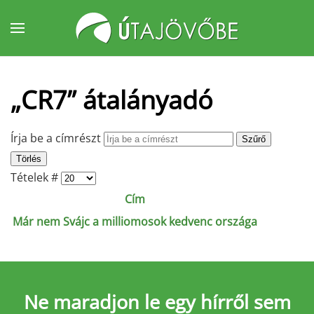
Fő tartalom átugrása
„CR7” átalányadó
Írja be a címrészt
Szűrő
Törlés
Tételek #
Cím
Már nem Svájc a milliomosok kedvenc országa
Ne maradjon le
egy hírről sem