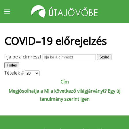
Fő tartalom átugrása
COVID–19 előrejelzés
Írja be a címrészt
Szűrő
Törlés
Tételek #
Cím
Megjósolhatja a MI a következő világjárványt? Egy új
tanulmány szerint igen