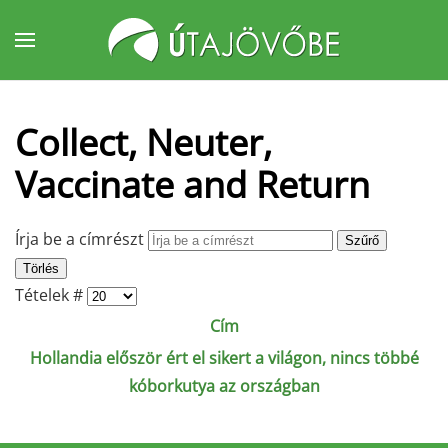
Fő tartalom átugrása
Collect, Neuter,
Vaccinate and Return
Írja be a címrészt
Szűrő
Törlés
Tételek #
Cím
Hollandia először ért el sikert a világon, nincs többé
kóborkutya az országban