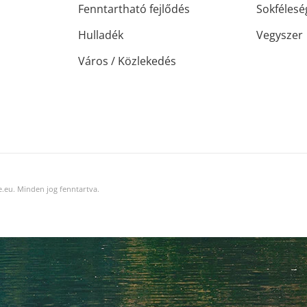
Fenntartható fejlődés
Sokfélesé
Hulladék
Vegyszer
Város / Közlekedés
.eu. Minden jog fenntartva.