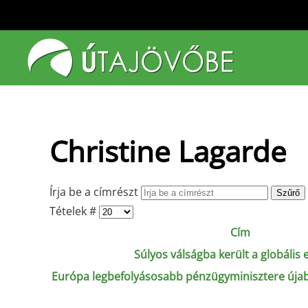
Fő tartalom átugrása
Christine Lagarde
Írja be a címrészt
Szűrő
Tételek #
Cím
Súlyos válságba került a globális e
Európa legbefolyásosabb pénzügyminisztere újab