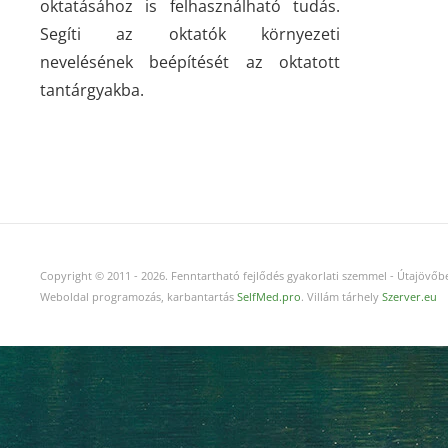
oktatásához is felhasználható tudás.
Segíti az oktatók környezeti
nevelésének beépítését az oktatott
tantárgyakba.
Copyright © 2011
-
2026.
Fenntartható fejlődés gyakorlati szemmel - Útajövőbe
Weboldal programozás, karbantartás
SelfMed.pro
. Villám tárhely
Szerver.eu