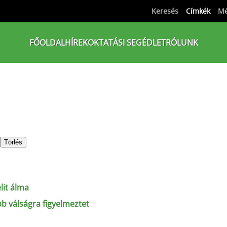
Keresés
Címkék
Mé
FŐOLDAL
HÍREK
OKTATÁSI SEGÉDLET
RÓLUNK
Törlés
lit álma
b válságra figyelmeztet