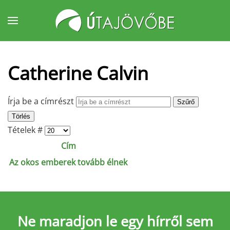
Fő tartalom átugrása
Catherine Calvin
Írja be a címrészt
Szűrő
Törlés
Tételek #
Cím
Az okos emberek tovább élnek
Ne maradjon le
egy hírről sem