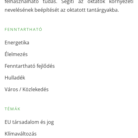
felhasználható tudás. Segíti az oktatók környezeti
nevelésének beépítését az oktatott tantárgyakba.
FENNTARTHATÓ
Energetika
Élelmezés
Fenntartható fejlődés
Hulladék
Város / Közlekedés
TÉMÁK
EU társadalom és jog
Klímaváltozás