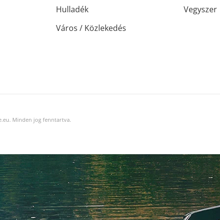
Hulladék
Vegyszer
Város / Közlekedés
.eu. Minden jog fenntartva.