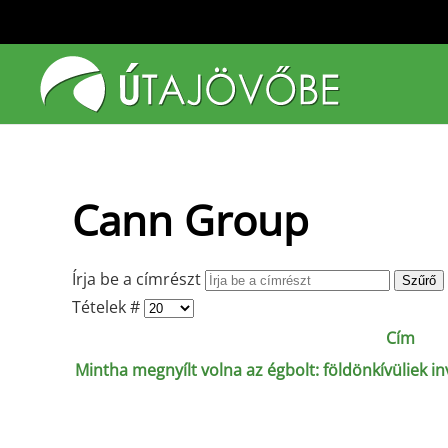
Fő tartalom átugrása
Cann Group
Írja be a címrészt
Szűrő
Tételek #
Cím
Mintha megnyílt volna az égbolt: földönkívüliek inv