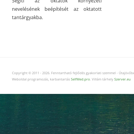
Segíti az oktatók környezeti
nevelésének beépítését az oktatott
tantárgyakba.
Copyright © 2011
-
2026.
Fenntartható fejlődés gyakorlati szemmel - Útajövőbe
Weboldal programozás, karbantartás
SelfMed.pro
. Villám tárhely
Szerver.eu