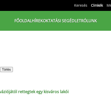
Keresés
Címkék
Mé
FŐOLDAL
HÍREK
OKTATÁSI SEGÉDLET
RÓLUNK
Törlés
áziójától rettegtek egy kisváros lakói