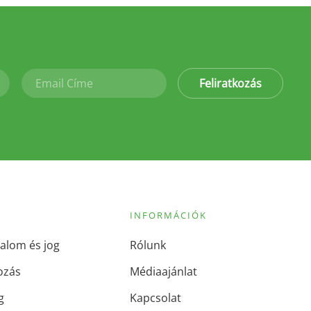
Feliratkozás
INFORMÁCIÓK
alom és jog
Rólunk
ozás
Médiaajánlat
g
Kapcsolat