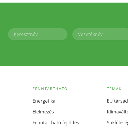
FENNTARTHATÓ
TÉMÁK
Energetika
EU társad
Élelmezés
Klímavált
Fenntartható fejlődés
Sokfélesé