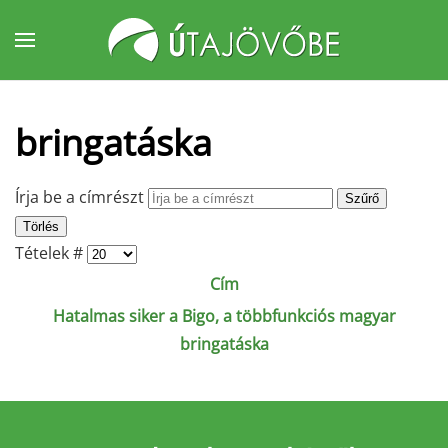
Fő tartalom átugrása
bringatáska
Írja be a címrészt
Szűrő
Törlés
Tételek #
Cím
Hatalmas siker a Bigo, a többfunkciós magyar
bringatáska