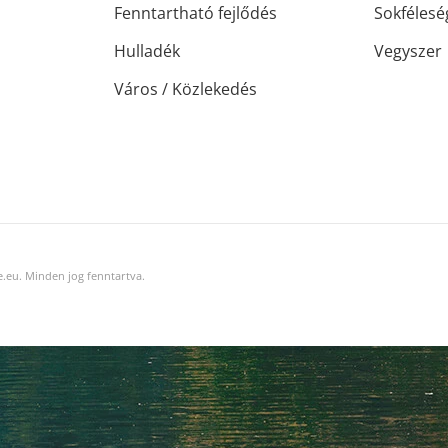
Fenntartható fejlődés
Sokfélesé
Hulladék
Vegyszer
Város / Közlekedés
.eu. Minden jog fenntartva.