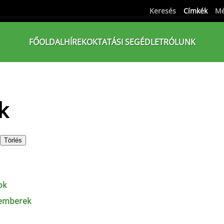
Keresés
Címkék
Mé
FŐOLDAL
HÍREK
OKTATÁSI SEGÉDLET
RÓLUNK
k
Törlés
ok
 emberek