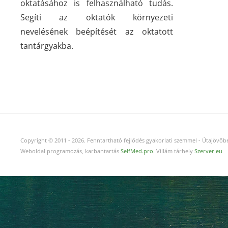
oktatásához is felhasználható tudás.
Segíti az oktatók környezeti
nevelésének beépítését az oktatott
tantárgyakba.
Copyright © 2011
-
2026.
Fenntartható fejlődés gyakorlati szemmel - Útajövőbe
Weboldal programozás, karbantartás
SelfMed.pro
. Villám tárhely
Szerver.eu