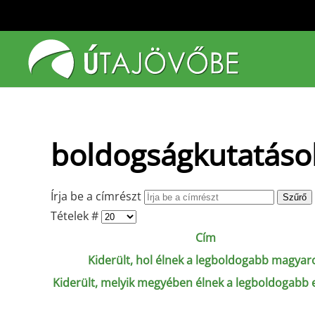
Fő tartalom átugrása
boldogságkutatáso
Írja be a címrészt
Szűrő
Tételek #
Cím
Kiderült, hol élnek a legboldogabb magyar
Kiderült, melyik megyében élnek a legboldogabb