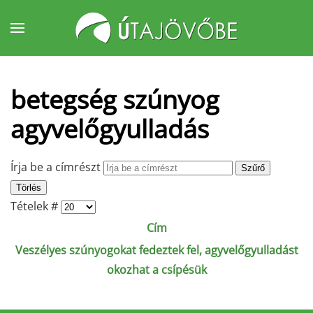
Fő tartalom átugrása
betegség szúnyog
agyvelőgyulladás
Írja be a címrészt
Szűrő
Törlés
Tételek #
Cím
Veszélyes szúnyogokat fedeztek fel, agyvelőgyulladást
okozhat a csípésük