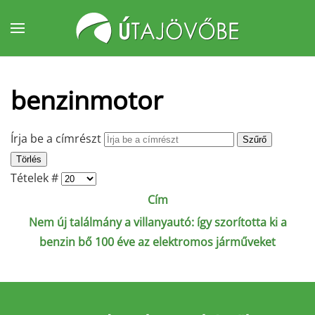
Fő tartalom átugrása
benzinmotor
Írja be a címrészt
Szűrő
Törlés
Tételek #
Cím
Nem új találmány a villanyautó: így szorította ki a
benzin bő 100 éve az elektromos járműveket