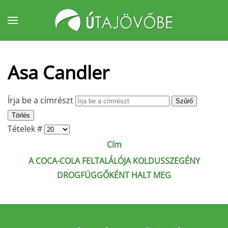
Fő tartalom átugrása
Asa Candler
Írja be a címrészt
Szűrő
Törlés
Tételek #
Cím
A COCA-COLA FELTALÁLÓJA KOLDUSSZEGÉNY
DROGFÜGGŐKÉNT HALT MEG