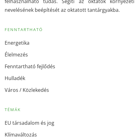
felhasználható tudás. Segíti az oktatók környezeti
nevelésének beépítését az oktatott tantárgyakba.
FENNTARTHATÓ
Energetika
Élelmezés
Fenntartható fejlődés
Hulladék
Város / Közlekedés
TÉMÁK
EU társadalom és jog
Klímaváltozás