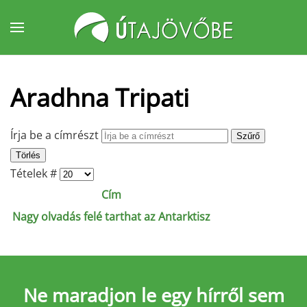
Fő tartalom átugrása
Aradhna Tripati
Írja be a címrészt
Szűrő
Törlés
Tételek #
Cím
Nagy olvadás felé tarthat az Antarktisz
Ne maradjon le
egy hírről sem