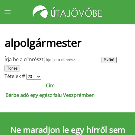
Fő tartalom átugrása
alpolgármester
Írja be a címrészt
Szűrő
Törlés
Tételek #
Cím
Bérbe adó egy egész falu Veszprémben
Ne maradjon le
egy hírről sem