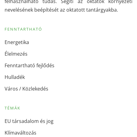
felhasználható tudás. Segíti az oktatók környezeti
nevelésének beépítését az oktatott tantárgyakba.
FENNTARTHATÓ
Energetika
Élelmezés
Fenntartható fejlődés
Hulladék
Város / Közlekedés
TÉMÁK
EU társadalom és jog
Klímaváltozás