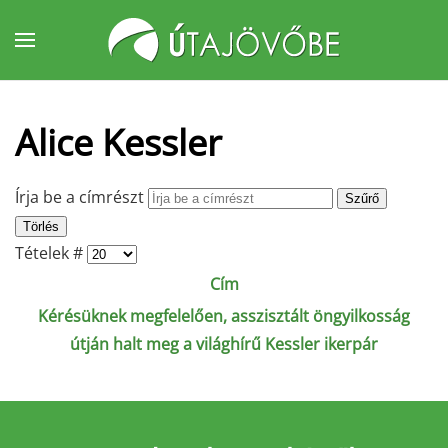
Fő tartalom átugrása
Alice Kessler
Írja be a címrészt
Szűrő
Törlés
Tételek #
Cím
Kérésüknek megfelelően, asszisztált öngyilkosság
útján halt meg a világhírű Kessler ikerpár