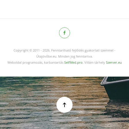
Copyright © 2011
-
2026.
Fenntartható fejlődés gyakorlati szemmel -
Útajövőbe.eu. Minden jog fenntartva.
Weboldal programozás, karbantartás
SelfMed.pro
. Villám tárhely
Szerver.eu