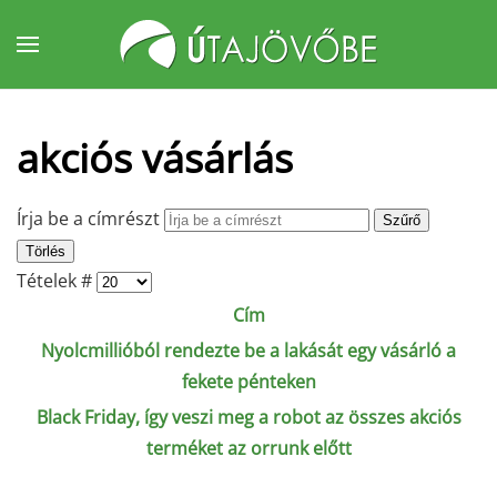
Fő tartalom átugrása
akciós vásárlás
Írja be a címrészt
Szűrő
Törlés
Tételek #
Cím
Nyolcmillióból rendezte be a lakását egy vásárló a
fekete pénteken
Black Friday, így veszi meg a robot az összes akciós
terméket az orrunk előtt