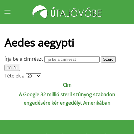
Fő tartalom átugrása
Aedes aegypti
Írja be a címrészt
Szűrő
Törlés
Tételek #
Cím
A Google 32 millió steril szúnyog szabadon
engedésére kér engedélyt Amerikában