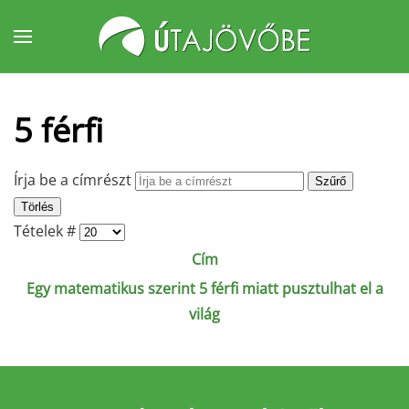
Fő tartalom átugrása
5 férfi
Írja be a címrészt
Szűrő
Törlés
Tételek #
Cím
Egy matematikus szerint 5 férfi miatt pusztulhat el a
világ