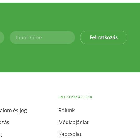
Feliratkozás
INFORMÁCIÓK
alom és jog
Rólunk
ozás
Médiaajánlat
g
Kapcsolat