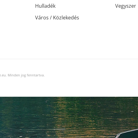
Hulladék
Vegyszer
Város / Közlekedés
.eu. Minden jog fenntartva.