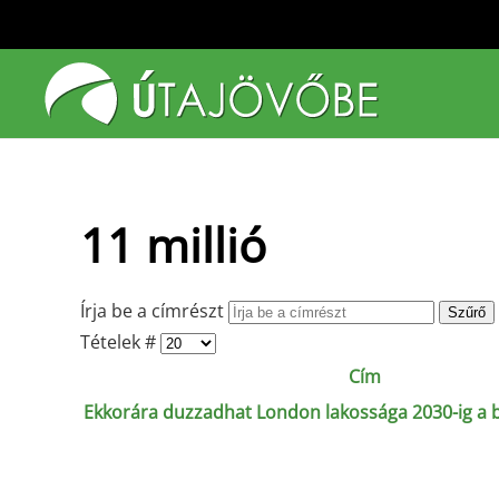
Fő tartalom átugrása
11 millió
Írja be a címrészt
Szűrő
Tételek #
Cím
Ekkorára duzzadhat London lakossága 2030-ig a 