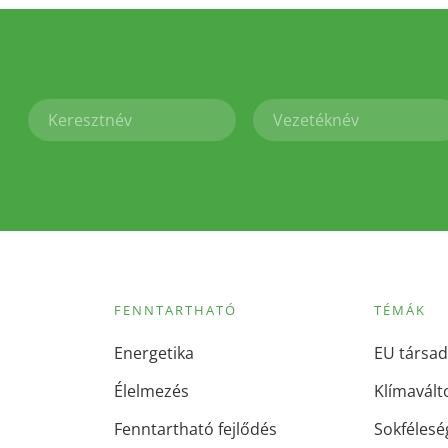
FENNTARTHATÓ
TÉMÁK
Energetika
EU társad
Élelmezés
Klímavált
Fenntartható fejlődés
Sokfélesé