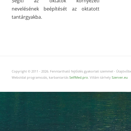
Segíti az oktatók környezeti
nevelésének beépítését az oktatott
tantárgyakba.
Copyright © 2011
-
2026.
Fenntartható fejlődés gyakorlati szemmel - Útajövőbe
Weboldal programozás, karbantartás
SelfMed.pro
. Villám tárhely
Szerver.eu