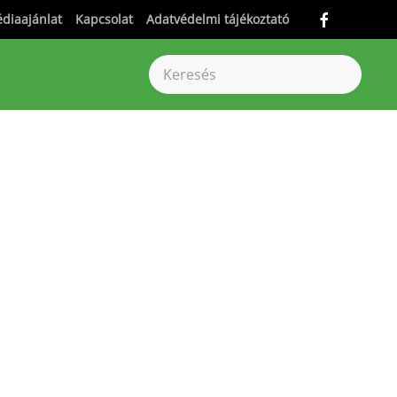
diaajánlat
Kapcsolat
Adatvédelmi tájékoztató