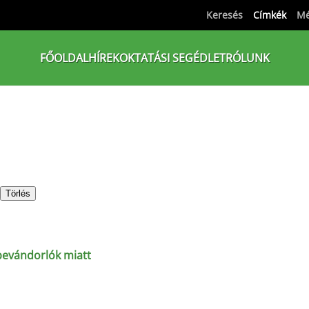
Keresés
Címkék
Mé
FŐOLDAL
HÍREK
OKTATÁSI SEGÉDLET
RÓLUNK
Törlés
bevándorlók miatt