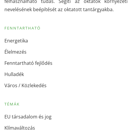
felhasználható tudás. Segíti az oktatók környezeti
nevelésének beépítését az oktatott tantárgyakba.
FENNTARTHATÓ
Energetika
Élelmezés
Fenntartható fejlődés
Hulladék
Város / Közlekedés
TÉMÁK
EU társadalom és jog
Klímaváltozás