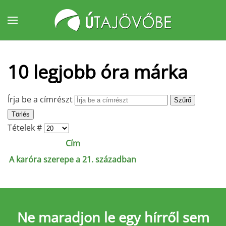
Fő tartalom átugrása
10 legjobb óra márka
Írja be a címrészt
Szűrő
Törlés
Tételek #
Cím
A karóra szerepe a 21. században
Ne maradjon le
egy hírről sem