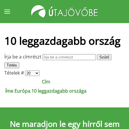
Fő tartalom átugrása
10 leggazdagabb ország
Írja be a címrészt
Szűrő
Törlés
Tételek #
Cím
Íme Európa 10 leggazdagabb országa
Ne maradjon le
egy hírről sem