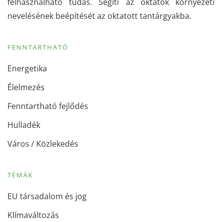
felhasználható tudás. Segíti az oktatók környezeti
nevelésének beépítését az oktatott tantárgyakba.
FENNTARTHATÓ
Energetika
Élelmezés
Fenntartható fejlődés
Hulladék
Város / Közlekedés
TÉMÁK
EU társadalom és jog
Klímaváltozás