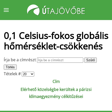
Fő tartalom átugrása
0,1 Celsius-fokos globális
hőmérséklet-csökkenés
Írja be a címrészt
Szűrő
Törlés
Tételek #
Cím
Elérhető közelségbe kerültek a párizsi
klímaegyezmény célkitűzései